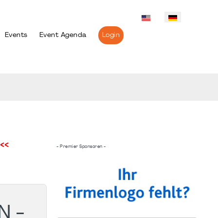
Events
Event Agenda
Login
<<
- Premier Sponsoren -
N -