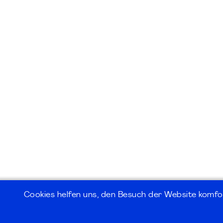
Cookies helfen uns, den Besuch der Website komfo
©2026
PMI Germany Chapter e.V.