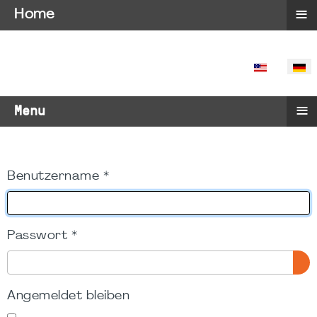
≡
Home
SPRACHE 
≡
Menu
Benutzername
*
Passwort
*
PA
Angemeldet bleiben