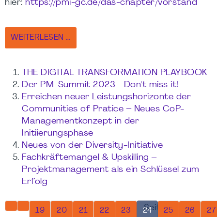
hier:
https://pmi-gc.de/das-chapter/vorstand
WEITERLESEN …
THE DIGITAL TRANSFORMATION PLAYBOOK
Der PM-Summit 2023 - Don't miss it!
Erreichen neuer Leistungshorizonte der
Communities of Pratice – Neues CoP-
Managementkonzept in der
Initiierungsphase
Neues von der Diversity-Initiative
Fachkräftemangel & Upskilling –
Projektmanagement als ein Schlüssel zum
Erfolg
Seite 24 von 37
19
20
21
22
23
24
25
26
27